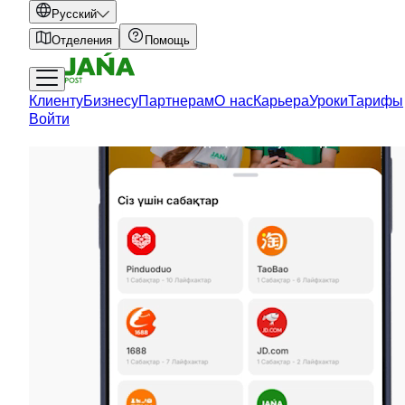
Русский
Отделения
Помощь
Клиенту
Бизнесу
Партнерам
О нас
Карьера
Уроки
Тарифы
Войти