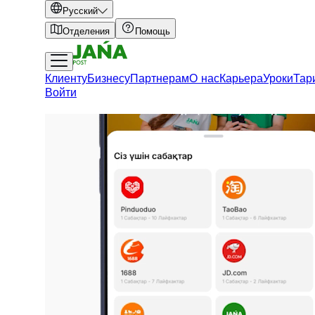
Русский
Отделения
Помощь
Клиенту
Бизнесу
Партнерам
О нас
Карьера
Уроки
Тар
Войти